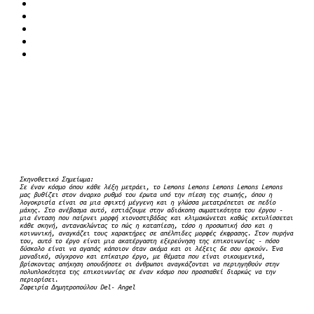
PR
Δελτίο Τύπου
Σκηνοθετικό Σημείωμα:
Σε έναν κόσμο όπου κάθε λέξη μετράει, το Lemons Lemons Lemons Lemons Lemons
μας βυθίζει στον άναρχο ρυθμό του έρωτα υπό την πίεση της σιωπής, όπου η
λογοκρισία είναι σα μια σφιχτή μέγγενη και η γλώσσα μετατρέπεται σε πεδίο
μάχης. Στο ανέβασμα αυτό, εστιάζουμε στην αδιάκοπη σωματικότητα του έργου -
μια ένταση που παίρνει μορφή χιονοστιβάδας και κλιμακώνεται καθώς εκτυλίσσεται
κάθε σκηνή, αντανακλώντας το πώς η καταπίεση, τόσο η προσωπική όσο και η
κοινωνική, αναγκάζει τους χαρακτήρες σε απέλπιδες μορφές έκφρασης. Στον πυρήνα
του, αυτό το έργο είναι μια ακατέργαστη εξερεύνηση της επικοινωνίας - πόσο
δύσκολο είναι να αγαπάς κάποιον όταν ακόμα και οι λέξεις δε σου αρκούν. Ένα
μοναδικό, σύγχρονο και επίκαιρο έργο, με θέματα που είναι οικουμενικά,
βρίσκοντας απήχηση οπουδήποτε οι άνθρωποι αναγκάζονται να περιηγηθούν στην
πολυπλοκότητα της επικοινωνίας σε έναν κόσμο που προσπαθεί διαρκώς να την
περιορίσει.
Ζαφειρία Δημητροπούλου Del- Angel