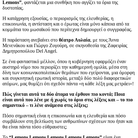
Lemons”
, φαντάζεται μια συνθήκη που αγγίζει τα όρια της
δυστοπίας.
Η κατάχρηση εξουσίας, ο περιορισμός της ελευθερίας, η
επικοινωνία, η αντίσταση και ο έρωτας είναι μόνο κάποια από τα
κομμάτια του μωσαϊκού που περίτεχνα δημιουργεί ο συγγραφέας.
Η παράσταση ανεβαίνει στο
θέατρο Αυλαία
, με τους Άννα
Μενενάκου και Γιώργο Ζυγούρη, σε σκηνοθεσία της Ζαφειρίας
Δημητροπούλου Del Angel.
Σε ένα φανταστικό μέλλον, όπου η κυβέρνηση εφαρμόζει έναν
αυστηρό νόμο που περιορίζει την καθημερινή ομιλία, μέσα στη
δίνη των κοινωνικοπολιτικών θεμάτων που εγείρονται, μια όμορφη
και συγκινητική ερωτική ιστορία, μεταξύ δύο πολύ διαφορετικών
ατόμων, μας θυμίζει ότι σχεδόν πάντα «η κάθε λέξη μας μετράει»!
Πώς γίνεται αυτά τα δύο άτομα να έρθουν πιο κοντά; Ποια
είναι αυτά που λένε με ή χωρίς το όριο στις λέξεις και – το πιο
σημαντικό – τι λένε ανάμεσα στις λέξεις;
Πόσο σημαντική είναι η επικοινωνία και η ελευθερία και πόσο
συμβάλουν στη βελτίωση των ανθρωπίνων σχέσεων που ήταν και
θα είναι πάντα τόσο εύθραυστες;
Το
“Lemons Lemons Lemons Lemons Lemons”
είναι ένα