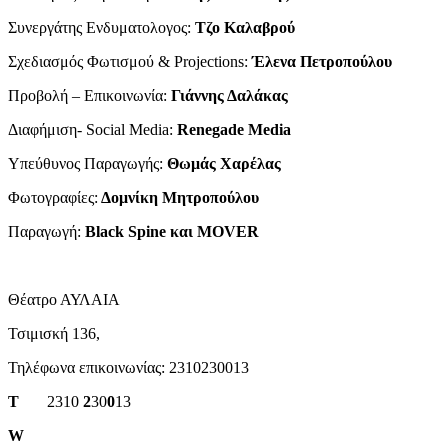
Συνεργάτης Ενδυματολογος:
Τζο Καλαβρού
Σχεδιασμός Φωτισμού & Projections:
Έλενα Πετροπούλου
Προβολή – Επικοινωνία:
Γιάννης Δαλάκας
Διαφήμιση- Social Media:
Renegade Media
Υπεύθυνος Παραγωγής:
Θωμάς Χαρέλας
Φωτογραφίες:
Δομνίκη Μητροπούλου
Παραγωγή:
Black Spine και MOVER
Θέατρο ΑΥΛΑΙΑ
Τσιμισκή 136,
Τηλέφωνα επικοινωνίας: 2310230013
T
2310
2
30
0
13
W
www.avlaiatheater.gr/