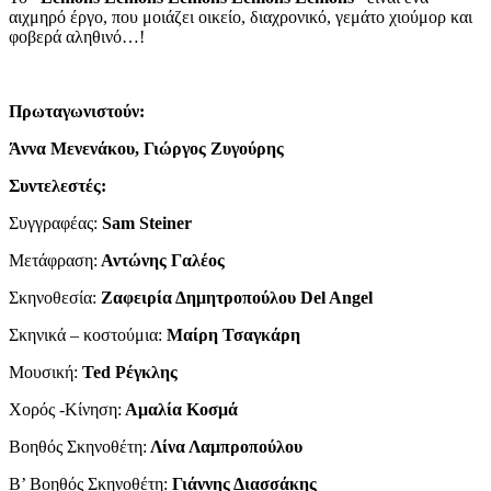
αιχμηρό έργο, που μοιάζει οικείο, διαχρονικό, γεμάτο χιούμορ και
φοβερά αληθινό…!
Πρωταγωνιστούν:
Άννα Μενενάκου
, Γιώργος Ζυγούρης
Συντελεστές:
Συγγραφέας:
Sam
Steiner
Μετάφραση:
Αντώνης Γαλέος
Σκηνοθεσία:
Ζαφειρία Δημητροπούλου Del Angel
Σκηνικά – κοστούμια:
Μαίρη Τσαγκάρη
Μουσική:
Ted Ρέγκλης
Χορός -Κίνηση:
Αμαλία Κοσμά
Βοηθός Σκηνοθέτη:
Λίνα Λαμπροπούλου
Β’ Βοηθός Σκηνοθέτη:
Γιάννης Διασσάκης