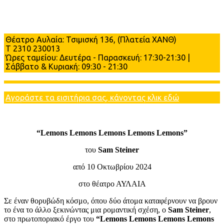
Πληροφορίες
Θέατρο Αυλαία: Τσιμισκή 136, (Πλατεία ΧΑΝΘ)
Τ 2310 230013
Ώρες ταμείου: Δευτέρα - Παρασκευή: 17:30-21:30 |
Σάββατο & Κυριακή: 09:30 - 21:30
Αγοράστε τα εισιτήρια σας, κάνοντας κλικ εδώ
“Lemons Lemons Lemons Lemons Lemons”
του
Sam Steiner
από 10 Οκτωβρίου 2024
στο θέατρο ΑΥΛΑΙΑ
Σε έναν θορυβώδη κόσμο, όπου δύο άτομα καταφέρνουν να βρουν
το ένα το άλλο ξεκινώντας μια ρομαντική σχέση, ο
Sam Steiner
,
στο πρωτοποριακό έργο του
“Lemons Lemons Lemons Lemons