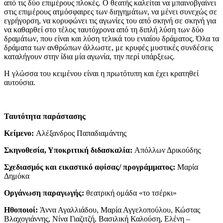
από τις δύο επιμέρους πλοκές. Ο θεατής καλείται να μπαινοβγαίνει
στις επιμέρους ατμόσφαιρες των διηγημάτων, να μένει συνεχώς σε
εγρήγορση, να κορυφώνει τις αγωνίες του από σκηνή σε σκηνή για
να καθαρθεί στο τέλος ταυτόχρονα από τη διπλή λύση των δύο
δραμάτων, που είναι και λύση τελικά του ενιαίου δράματος. Όλα τα
δράματα των ανθρώπων άλλωστε, με κρυφές μυστικές συνδέσεις
καταλήγουν στην ίδια μία αγωνία, την περί υπάρξεως.
Η γλώσσα του κειμένου είναι η πρωτότυπη και έχει κρατηθεί
αυτούσια.
Ταυτότητα παράστασης
Κείμενο:
Αλέξανδρος Παπαδιαμάντης
Σκηνοθεσία, Υποκριτική διδασκαλία:
Απόλλων Δρικούδης
Σχεδιασμός και εικαστικό αφίσας/ προγράμματος:
Μαρία
Δημόκα
Οργάνωση παραγωγής:
θεατρική ομάδα «το τσέρκι»
Ηθοποιοί:
Άννα Αγαλλιάδου, Μαρία Αγγελοπούλου, Κώστας
Βλαχογιάννης, Νίνα Γιαζιτζή, Βασιλική Καλούση, Ελένη –