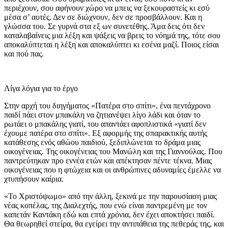
περιέχουν, σου αφήνουν χώρο να μπεις να ξεκουραστείς κι εσύ
μέσα σ’ αυτές. Δεν σε διώχνουν, δεν σε προσβάλλουν. Και η
γλώσσα του. Σε γυρνά στα εξ ων συνετέθης. Άμα δεις ότι δεν
καταλαβαίνεις μια λέξη και ψάξεις να βρεις το νόημά της, τότε σου
αποκαλύπτεται η λέξη και αποκαλύπτει κι εσένα μαζί. Ποιος είσαι
και πού πας.
Λίγα λόγια για το έργο
Στην αρχή του διηγήματος «Πατέρα στο σπίτι», ένα πεντάχρονο
παιδί πάει στον μπακάλη να ζητιανέψει λίγο λάδι και όταν το
ρωτάει ο μπακάλης γιατί, του απαντάει αφοπλιστικά «γιατί δεν
έχουμε πατέρα στο σπίτι». Εξ αφορμής της σπαρακτικής αυτής
κατάθεσης ενός αθώου παιδιού, ξεδιπλώνεται το δράμα μιας
οικογένειας. Της οικογένειας του Μανώλη και της Γιαννούλας. Που
παντρεύτηκαν προ εννέα ετών και απέκτησαν πέντε τέκνα. Μιας
οικογένειας που η φτώχεια και οι ανθρώπινες αδυναμίες έμελλε να
χτυπήσουν καίρια.
«Το Χριστόψωμο» από την άλλη, ξεκινά με την παρουσίαση μιας
νέας κοπέλας, της Διαλεχτής, που ενώ είναι παντρεμένη με τον
καπετάν Καντάκη εδώ και επτά χρόνια, δεν έχει αποκτήσει παιδί.
Θα θεωρηθεί στείρα, θα εγείρει την αντιπάθεια της πεθεράς της, και