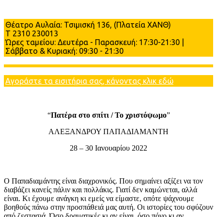
Πληροφορίες
Θέατρο Αυλαία: Τσιμισκή 136, (Πλατεία ΧΑΝΘ)
Τ 2310 230013
Ώρες ταμείου: Δευτέρα - Παρασκευή: 17:30-21:30 |
Σάββατο & Κυριακή: 09:30 - 21:30
Αγοράστε τα εισιτήρια σας, κάνοντας κλικ εδώ
“
Πατέρα στο σπίτι / Το χριστόψωμο
”
ΑΛΕΞΑΝΔΡΟΥ ΠΑΠΑΔΙΑΜΑΝΤΗ
28 – 30 Ιανουαρίου 2022
Ο Παπαδιαμάντης είναι διαχρονικός. Που σημαίνει αξίζει να τον
διαβάζει κανείς πάλιν και πολλάκις. Γιατί δεν καμώνεται, αλλά
είναι. Κι έχουμε ανάγκη κι εμείς να είμαστε, οπότε ψάχνουμε
βοηθούς πάνω στην προσπάθειά μας αυτή. Οι ιστορίες του σφύζουν
από ζεστασιά. Όσο δραματικές κι αν είναι, όσο πόνο κι αν