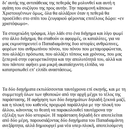
δι’ αυτής της αντιπάθειας της πεθεράς θα μολυνθεί και αυτή η
αγάπη του συζύγου της προς αυτήν. Την παραμονή κάποιων
Χριστουγέννων όμως, όλα θα αλλάξουν όταν η πεθερά θα
προσέλθει στο σπίτι του ζευγαριού φέροντας επιτέλους δώρο: «εν
χριστόψωμο».
Τα στοιχειώδη τρόφιμα, λίγο λάδι στο ένα διήγημα και λίγο ψωμί
στο άλλο διήγημα, θα σταθούν οι αφορμές, οι καταλύτες, για να
μας εκμυστηρευτεί ο Παπαδιαμάντης δυο ιστορίες ανθρώπινες,
φορέων του ανθρωπίνου πόνου, του πόνου που μεταμορφώνεται,
που αλλάζει πρόσωπα, που αλλάζει τόπους και χρόνους, που μας
ξεπερνά στην εφευρετικότητα και την απολυτότητά του, αλλά και
που πάντοτε αφήνει μια μικρή ακαταίσχυντη ελπίδα, να
κατατροπωθεί επ’ ελπίδι αναστάσεως.
Τα δύο διηγήματα εκτυλίσσονται ταυτόχρονα επί σκηνής, και με τη
συμμετοχή όλων των ηθοποιών από την αρχή μέχρι το τέλος της
παράστασης. Η αφήγηση των δύο διηγημάτων δηλαδή ξεκινά μαζί,
και η πλοκή του καθενός προχωρά παράλληλα με την πλοκή του
άλλου, κάνοντας το θεατή να παρακολουθεί ταυτόχρονα την
εξέλιξη των δύο ιστοριών. Η παράσταση δηλαδή δεν αποτελείται
από δύο μέρη, παρουσιάζοντας δύο διηγήματα του Παπαδιαμάντη
ανεξάρτητα, αλλά δημιουργεί μια νέα υπερ-πλοκή, αποτελούμενη