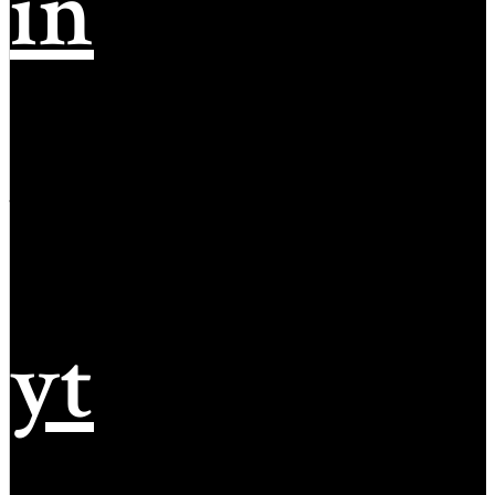
in
yt