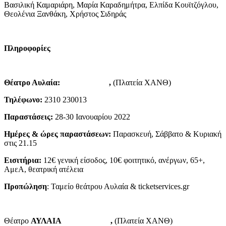
Βασιλική Καμαριάρη, Μαρία Καραδημήτρα, Ελπίδα Κουϊτζόγλου,
Θεολένια Ξανθάκη, Χρήστος Σιδηράς
Πληροφορίες
www
.
avlaiatheater
.
gr
Θέατρο Αυλαία:
Τσιμισκή 136
,
(Πλατεία ΧΑΝΘ)
Τηλέφωνο:
2310 230013
Παραστάσεις:
28-30 Ιανουαρίου 2022
Ημέρες & ώρες παραστάσεων:
Παρασκευή, Σάββατο & Κυριακή
στις 21.15
Εισιτήρια:
12€ γενική είσοδος, 10€ φοιτητικό, ανέργων, 65+,
ΑμεΑ, θεατρική ατέλεια
Προπώληση
: Ταμείο θεάτρου Αυλαία & ticketservices.gr
Θέατρο
ΑΥΛΑΙΑ
Τσιμισκή 136
,
(Πλατεία ΧΑΝΘ)