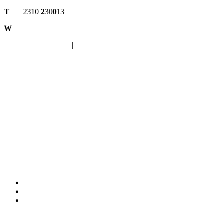
T
2310
2
30
0
13
W
www.avlaiatheater.gr/
in
|
fb
|
yt
Photos
PR
video
Photos