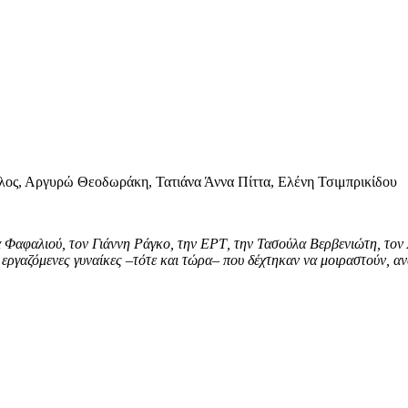
λος, Αργυρώ Θεοδωράκη, Τατιάνα Άννα Πίττα, Ελένη Τσιμπρικίδου
α Φαφαλιού, τον Γιάννη Ράγκο, την ΕΡΤ, την Τασούλα Βερβενιώτη, το
εργαζόμενες γυναίκες –τότε και τώρα– που δέχτηκαν να μοιραστούν, α