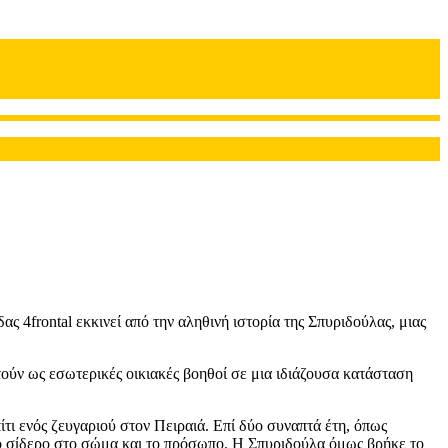
 4frontal εκκινεί από την αληθινή ιστορία της Σπυριδούλας, μιας
στούν ως εσωτερικές οικιακές βοηθοί σε μια ιδιάζουσα κατάσταση
ι ενός ζευγαριού στον Πειραιά. Επί δύο συναπτά έτη, όπως
κό σίδερο στο σώμα και το πρόσωπο. Η Σπυριδούλα όμως βρήκε το