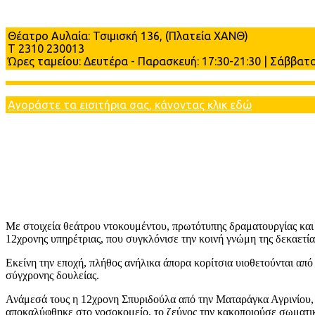
Πληροφορίες
Θέατρο Αυλαία: Τσιμισκή 136, (Πλατεία ΧΑΝΘ)
Τ 2310 230013
Ώρες ταμείου: Δευτέρα - Παρασκευή: 17:30-21:30 | Σάββατο 
Αγοράστε τα εισιτήρια σας, κάνοντας κλικ εδώ
Με στοιχεία θεάτρου ντοκουμέντου, πρωτότυπης δραματουργίας και σ
12χρονης υπηρέτριας, που συγκλόνισε την κοινή γνώμη της δεκαετία
Εκείνη την εποχή, πλήθος ανήλικα άπορα κορίτσια υιοθετούνται από 
σύγχρονης δουλείας.
Ανάμεσά τους η 12χρονη Σπυριδούλα από την Ματαράγκα Αγρινίου, η
αποκαλύφθηκε στο νοσοκομείο, το ζεύγος την κακοποιούσε σωματικ