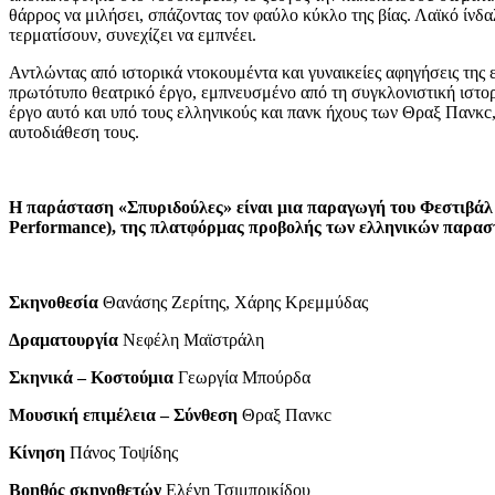
θάρρος να μιλήσει, σπάζοντας τον φαύλο κύκλο της βίας. Λαϊκό ίνδ
τερματίσουν, συνεχίζει να εμπνέει.
Αντλώντας από ιστορικά ντοκουμέντα και γυναικείες αφηγήσεις της 
πρωτότυπο θεατρικό έργο, εμπνευσμένο από τη συγκλονιστική ιστορί
έργο αυτό και υπό τους ελληνικούς και πανκ ήχους των Θραξ Πανκc,
αυτοδιάθεση τους.
Η παράσταση «Σπυριδούλες» είναι μια παραγωγή του Φεστιβάλ
Performance
), της πλατφόρμας προβολής των ελληνικών παρασ
Σκηνοθεσία
Θανάσης Ζερίτης, Χάρης Κρεμμύδας
Δραματουργία
Νεφέλη Μαϊστράλη
Σκηνικά – Κοστούμια
Γεωργία Μπούρδα
Μουσική επιμέλεια – Σύνθεση
Θραξ Πανκc
Κίνηση
Πάνος Τοψίδης
Βοηθός σκηνοθετών
Ελένη Τσιμπρικίδου