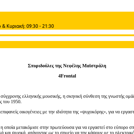
& Κυριακή: 09:30 - 21:30
Σπυριδούλες
της Νεφέλης Μαϊστράλη
4
Frontal
ύγχρονης ελληνικής μουσικής, η σκηνική σύνθεση της γνωστής ομάδας
ς του 1950.
επιφανείς οικογένειες με την ιδιότητα της «ψυχοκόρης», για να εργα
 οποία μετακόμισε στην πρωτεύουσα για να εργαστεί στο εύπορο σπίτ
ά και ψυχικά, φτάνοντας ως το σημείο να την κάψουν με το ηλεκτρι