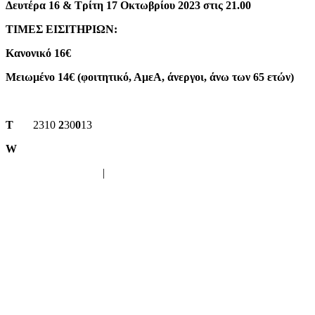
Δευτέρα 16 & Τρίτη 17 Οκτωβρίου 2023 στις 21.00
TIMΕΣ ΕΙΣΙΤΗΡΙΩΝ:
Κανονικό 16€
Μειωμένο 14€ (φοιτητικό, ΑμεΑ, άνεργοι, άνω των 65 ετών)
T
2310
2
30
0
13
W
www.avlaiatheater.gr/
in
|
fb
|
yt